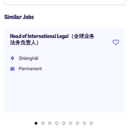
Similar Jobs
Head of International Legal（全球业务
法务负责人）
Shànghǎi
Permanent