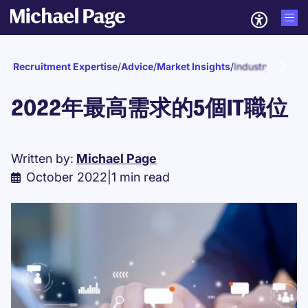
Recruitment Expertise
/
Advice
/
Market Insights
/
Industry reports
2022年最高需求的5個IT職位
Written by:
Michael Page
October 2022
|
1 min read