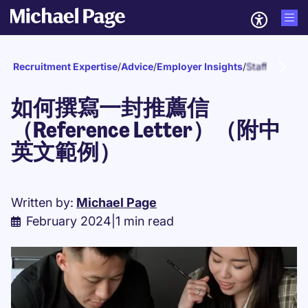
Recruitment Expertise
/
Advice
/
Employer Insights
/
Staff develo
如何撰寫一封推薦信
（Reference Letter）（附中
英文範例）
Written by:
Michael Page
February 2024
|
1 min read