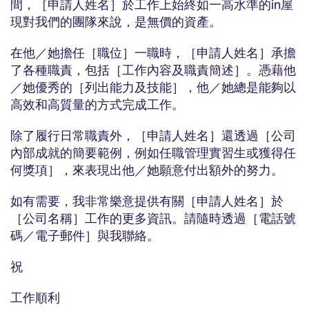
間，［申請人姓名］於工作上始終如一高水準的in屋
現對我們的團隊來說，是無價的資產。
在他／她擔任［職位］一職時，［申請人姓名］承擔
了各種職責，包括［工作內容及職責簡述］。憑藉他
／她優秀的［列出能力及技能］，他／她總是能夠以
高效和高質量的方式完成工作。
除了履行日常職責外，［申請人姓名］還透過［公司
內部成就的簡要範例，例如任職管理實習生或獲得任
何獎項］，來表現出他／她願意付出額外的努力。
如有需要，我非常樂意提供有關［申請人姓名］於
［公司名稱］工作的更多資訊。請隨時透過［電話號
碼／電子郵件］與我聯絡。
祝
工作順利